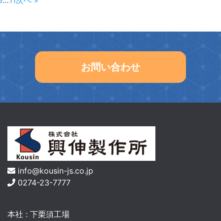
3
…
11
次へ »
お問い合わせ
info@kousin-js.co.jp
0274-23-7777
本社 : 下栗須工場